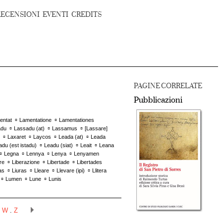
RECENSIONI
EVENTI
CREDITS
PAGINE CORRELATE
Pubblicazioni
▫
▫
entat
Lamentatione
Lamentationes
▫
▫
▫
adu
Lassadu (at)
Lassamus
[
Lassare
]
▫
▫
▫
▫
Laxaret
Laycos
Leada (at)
Leada
▫
▫
▫
adu (est istadu)
Leadu (siat)
Leait
Leana
▫
▫
▫
▫
Legna
Lennya
Lenya
Lenyamen
▫
▫
▫
re
Liberazione
Libertade
Libertades
▫
▫
▫
▫
as
Liuras
Lleare
Llevare (ipi)
Llitera
▫
▫
▫
Lumen
Lune
Lunis
.
W
.
Z