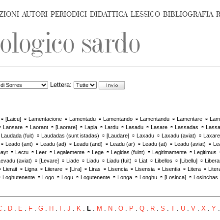
ZIONI
AUTORI
PERIODICI
DIDATTICA
LESSICO
BIBLIOGRAFIA
Lettera:
▫
▫
▫
▫
▫
▫
▫
[
Laicu
]
Lamentacione
Lamentadu
Lamentando
Lamentandu
Lamentare
Lam
▫
▫
▫
▫
▫
▫
▫
▫
▫
Lansare
Laorant
[
Laorare
]
Lapia
Lardu
Lasadu
Lasare
Lassadas
Lass
▫
▫
▫
▫
▫
▫
Laudada (fuit)
Laudadas (sunt istadas)
[
Laudare
]
Laxadu
Laxadu (aviat)
Laxare
▫
▫
▫
▫
▫
▫
▫
Leado (ant)
Leadu (ad)
Leadu (and)
Leadu (ar)
Leadu (at)
Leadu (aviat)
Le
▫
▫
▫
▫
▫
▫
▫
ayt
Lectu
Leer
Legalemente
Lege
Legidas (fuint)
Legitimamente
Legitimus
▫
▫
▫
▫
▫
▫
▫
▫
evadu (aviat)
[
Levare
]
Liade
Liadu
Liadu (fuit)
Liat
Libellos
[
Libellu
]
Libera
▫
▫
▫
▫
▫
▫
▫
▫
▫
▫
Lierait
Ligna
Liierare
[
Lira
]
Liras
Lisencia
Lisensia
Lisentia
Litera
Liter
▫
▫
▫
▫
▫
▫
▫
▫
Loghutenente
Logo
Logu
Logutenente
Longa
Longhu
[
Losinca
]
Losinchas
C
.
D
.
E
.
F
.
G
.
H
.
I
.
J
.
K
.
L
.
M
.
N
.
O
.
P
.
Q
.
R
.
S
.
T
.
U
.
V
.
X
.
Y