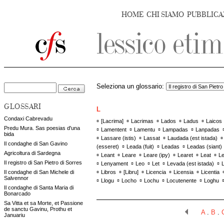
HOME
CHI SIAMO
PUBBLICA
Seleziona un glossario:
GLOSSARI
L
Condaxi Cabrevadu
▫
▫
▫
▫
▫
[
Lacrima
]
Lacrimas
Lados
Ladus
Laicos
Predu Mura. Sas poesias d'una
▫
▫
▫
▫
Lamentent
Lamentu
Lampadas
Lanpadas
bida
▫
▫
▫
Lassare (istis)
Lassat
Laudada (est istada)
Il condaghe di San Gavino
▫
▫
▫
(esseret)
Leada (fuit)
Leadas
Leadas (siant)
Agricoltura di Sardegna
▫
▫
▫
▫
▫
▫
Leant
Leare
Leare (ipy)
Learet
Leat
Le
▫
▫
▫
▫
▫
Il registro di San Pietro di Sorres
Lenyament
Leo
Let
Levada (est istada)
L
▫
▫
▫
▫
▫
Il condaghe di San Michele di
Libros
[
Libru
]
Licencia
Licensia
Licentia
Salvennor
▫
▫
▫
▫
▫
Llogu
Locho
Lochu
Locutenente
Loghu
Il condaghe di Santa Maria di
Bonarcado
Sa Vitta et sa Morte, et Passione
de sanctu Gavinu, Prothu et
A
.
B
.
Januariu