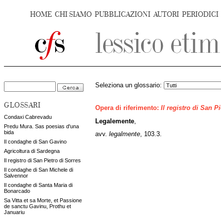
HOME
CHI SIAMO
PUBBLICAZIONI
AUTORI
PERIODICI
Seleziona un glossario:
GLOSSARI
Opera di riferimento:
Il registro di San P
Condaxi Cabrevadu
Legalemente
,
Predu Mura. Sas poesias d'una
bida
avv.
legalmente
,
103.3.
Il condaghe di San Gavino
Agricoltura di Sardegna
Il registro di San Pietro di Sorres
Il condaghe di San Michele di
Salvennor
Il condaghe di Santa Maria di
Bonarcado
Sa Vitta et sa Morte, et Passione
de sanctu Gavinu, Prothu et
Januariu