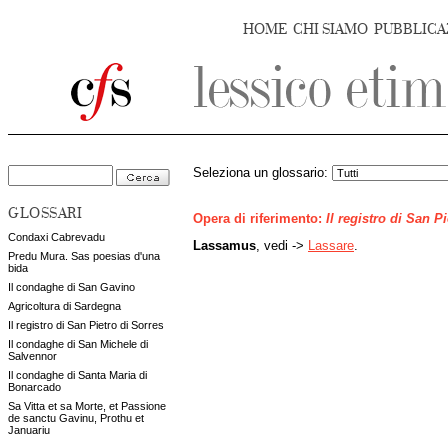
HOME
CHI SIAMO
PUBBLICA
Seleziona un glossario:
GLOSSARI
Opera di riferimento:
Il registro di San P
Condaxi Cabrevadu
Lassamus
, vedi ->
Lassare
.
Predu Mura. Sas poesias d'una
bida
Il condaghe di San Gavino
Agricoltura di Sardegna
Il registro di San Pietro di Sorres
Il condaghe di San Michele di
Salvennor
Il condaghe di Santa Maria di
Bonarcado
Sa Vitta et sa Morte, et Passione
de sanctu Gavinu, Prothu et
Januariu