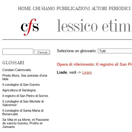
HOME
CHI SIAMO
PUBBLICAZIONI
AUTORI
PERIODICI
Seleziona un glossario:
GLOSSARI
Opera di riferimento:
Il registro di San P
Condaxi Cabrevadu
Liade
, vedi ->
Leare
.
Predu Mura. Sas poesias d'una
bida
Il condaghe di San Gavino
Agricoltura di Sardegna
Il registro di San Pietro di Sorres
Il condaghe di San Michele di
Salvennor
Il condaghe di Santa Maria di
Bonarcado
Sa Vitta et sa Morte, et Passione
de sanctu Gavinu, Prothu et
Januariu