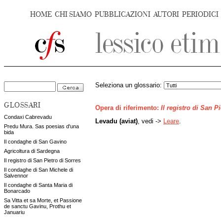
HOME
CHI SIAMO
PUBBLICAZIONI
AUTORI
PERIODICI
Seleziona un glossario:
GLOSSARI
Opera di riferimento:
Il registro di San P
Condaxi Cabrevadu
Levadu (aviat)
, vedi ->
Leare
.
Predu Mura. Sas poesias d'una
bida
Il condaghe di San Gavino
Agricoltura di Sardegna
Il registro di San Pietro di Sorres
Il condaghe di San Michele di
Salvennor
Il condaghe di Santa Maria di
Bonarcado
Sa Vitta et sa Morte, et Passione
de sanctu Gavinu, Prothu et
Januariu