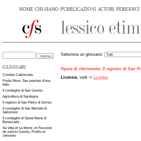
HOME
CHI SIAMO
PUBBLICAZIONI
AUTORI
PERIODICI
Seleziona un glossario:
GLOSSARI
Opera di riferimento:
Il registro di San P
Condaxi Cabrevadu
Licensia
, vedi ->
Licentia
.
Predu Mura. Sas poesias d'una
bida
Il condaghe di San Gavino
Agricoltura di Sardegna
Il registro di San Pietro di Sorres
Il condaghe di San Michele di
Salvennor
Il condaghe di Santa Maria di
Bonarcado
Sa Vitta et sa Morte, et Passione
de sanctu Gavinu, Prothu et
Januariu