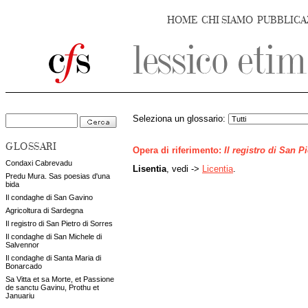
HOME
CHI SIAMO
PUBBLICA
Seleziona un glossario:
GLOSSARI
Opera di riferimento:
Il registro di San P
Condaxi Cabrevadu
Lisentia
, vedi ->
Licentia
.
Predu Mura. Sas poesias d'una
bida
Il condaghe di San Gavino
Agricoltura di Sardegna
Il registro di San Pietro di Sorres
Il condaghe di San Michele di
Salvennor
Il condaghe di Santa Maria di
Bonarcado
Sa Vitta et sa Morte, et Passione
de sanctu Gavinu, Prothu et
Januariu