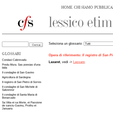
HOME
CHI SIAMO
PUBBLICA
Seleziona un glossario:
GLOSSARI
Opera di riferimento:
Il registro di San P
Condaxi Cabrevadu
Laxaret
, vedi ->
Lassare
.
Predu Mura. Sas poesias d'una
bida
Il condaghe di San Gavino
Agricoltura di Sardegna
Il registro di San Pietro di Sorres
Il condaghe di San Michele di
Salvennor
Il condaghe di Santa Maria di
Bonarcado
Sa Vitta et sa Morte, et Passione
de sanctu Gavinu, Prothu et
Januariu