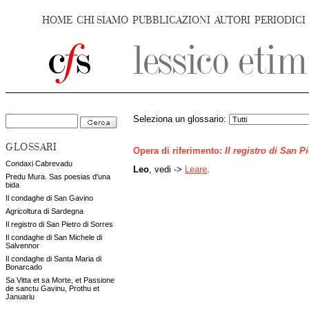
HOME
CHI SIAMO
PUBBLICAZIONI
AUTORI
PERIODICI
Seleziona un glossario:
GLOSSARI
Opera di riferimento:
Il registro di San P
Condaxi Cabrevadu
Leo
, vedi ->
Leare
.
Predu Mura. Sas poesias d'una
bida
Il condaghe di San Gavino
Agricoltura di Sardegna
Il registro di San Pietro di Sorres
Il condaghe di San Michele di
Salvennor
Il condaghe di Santa Maria di
Bonarcado
Sa Vitta et sa Morte, et Passione
de sanctu Gavinu, Prothu et
Januariu