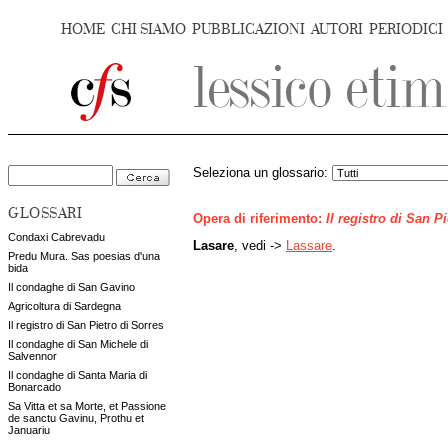
HOME
CHI SIAMO
PUBBLICAZIONI
AUTORI
PERIODICI
Seleziona un glossario:
GLOSSARI
Opera di riferimento:
Il registro di San P
Condaxi Cabrevadu
Lasare
, vedi ->
Lassare
.
Predu Mura. Sas poesias d'una
bida
Il condaghe di San Gavino
Agricoltura di Sardegna
Il registro di San Pietro di Sorres
Il condaghe di San Michele di
Salvennor
Il condaghe di Santa Maria di
Bonarcado
Sa Vitta et sa Morte, et Passione
de sanctu Gavinu, Prothu et
Januariu