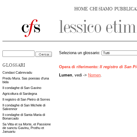
HOME
CHI SIAMO
PUBBLICA
Seleziona un glossario:
GLOSSARI
Opera di riferimento:
Il registro di San P
Condaxi Cabrevadu
Lumen
, vedi ->
Nomen
.
Predu Mura. Sas poesias d'una
bida
Il condaghe di San Gavino
Agricoltura di Sardegna
Il registro di San Pietro di Sorres
Il condaghe di San Michele di
Salvennor
Il condaghe di Santa Maria di
Bonarcado
Sa Vitta et sa Morte, et Passione
de sanctu Gavinu, Prothu et
Januariu