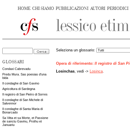
HOME
CHI SIAMO
PUBBLICAZIONI
AUTORI
PERIODICI
Seleziona un glossario:
GLOSSARI
Opera di riferimento:
Il registro di San P
Condaxi Cabrevadu
Losinchas
, vedi ->
Losinca
.
Predu Mura. Sas poesias d'una
bida
Il condaghe di San Gavino
Agricoltura di Sardegna
Il registro di San Pietro di Sorres
Il condaghe di San Michele di
Salvennor
Il condaghe di Santa Maria di
Bonarcado
Sa Vitta et sa Morte, et Passione
de sanctu Gavinu, Prothu et
Januariu