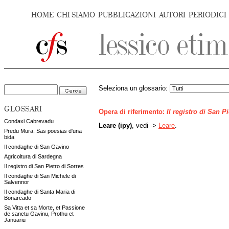
HOME
CHI SIAMO
PUBBLICAZIONI
AUTORI
PERIODICI
Seleziona un glossario:
GLOSSARI
Opera di riferimento:
Il registro di San P
Condaxi Cabrevadu
Leare (ipy)
, vedi ->
Leare
.
Predu Mura. Sas poesias d'una
bida
Il condaghe di San Gavino
Agricoltura di Sardegna
Il registro di San Pietro di Sorres
Il condaghe di San Michele di
Salvennor
Il condaghe di Santa Maria di
Bonarcado
Sa Vitta et sa Morte, et Passione
de sanctu Gavinu, Prothu et
Januariu