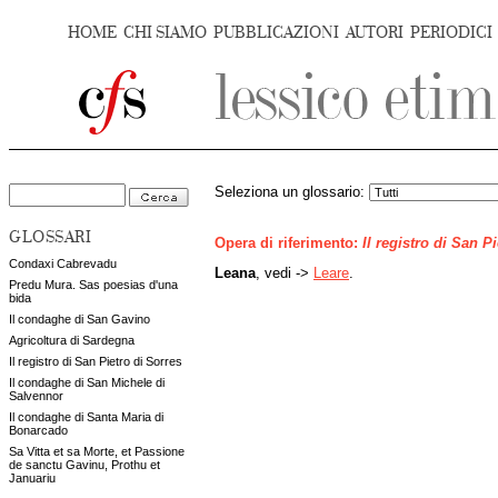
HOME
CHI SIAMO
PUBBLICAZIONI
AUTORI
PERIODICI
Seleziona un glossario:
GLOSSARI
Opera di riferimento:
Il registro di San P
Condaxi Cabrevadu
Leana
, vedi ->
Leare
.
Predu Mura. Sas poesias d'una
bida
Il condaghe di San Gavino
Agricoltura di Sardegna
Il registro di San Pietro di Sorres
Il condaghe di San Michele di
Salvennor
Il condaghe di Santa Maria di
Bonarcado
Sa Vitta et sa Morte, et Passione
de sanctu Gavinu, Prothu et
Januariu