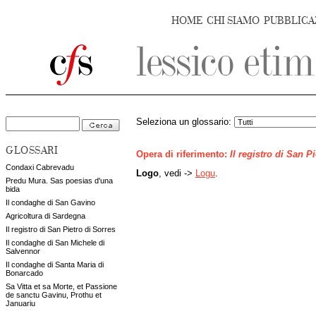
HOME
CHI SIAMO
PUBBLICA
Seleziona un glossario:
GLOSSARI
Opera di riferimento:
Il registro di San P
Condaxi Cabrevadu
Logo
, vedi ->
Logu
.
Predu Mura. Sas poesias d'una
bida
Il condaghe di San Gavino
Agricoltura di Sardegna
Il registro di San Pietro di Sorres
Il condaghe di San Michele di
Salvennor
Il condaghe di Santa Maria di
Bonarcado
Sa Vitta et sa Morte, et Passione
de sanctu Gavinu, Prothu et
Januariu