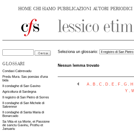
HOME
CHI SIAMO
PUBBLICAZIONI
AUTORI
PERIODICI
Seleziona un glossario:
GLOSSARI
Nessun lemma trovato
Condaxi Cabrevadu
Predu Mura. Sas poesias d'una
bida
A
.
B
.
C
.
D
.
E
.
F
.
G
.
H
Il condaghe di San Gavino
Y
.
Agricoltura di Sardegna
Il registro di San Pietro di Sorres
Il condaghe di San Michele di
Salvennor
Il condaghe di Santa Maria di
Bonarcado
Sa Vitta et sa Morte, et Passione
de sanctu Gavinu, Prothu et
Januariu