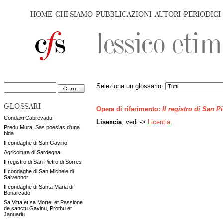
HOME
CHI SIAMO
PUBBLICAZIONI
AUTORI
PERIODICI
Seleziona un glossario:
GLOSSARI
Opera di riferimento:
Il registro di San P
Condaxi Cabrevadu
Lisencia
, vedi ->
Licentia
.
Predu Mura. Sas poesias d'una
bida
Il condaghe di San Gavino
Agricoltura di Sardegna
Il registro di San Pietro di Sorres
Il condaghe di San Michele di
Salvennor
Il condaghe di Santa Maria di
Bonarcado
Sa Vitta et sa Morte, et Passione
de sanctu Gavinu, Prothu et
Januariu