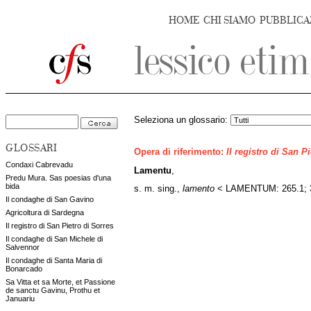
HOME
CHI SIAMO
PUBBLICA
Seleziona un glossario:
GLOSSARI
Opera di riferimento:
Il registro di San P
Condaxi Cabrevadu
Lamentu
,
Predu Mura. Sas poesias d'una
bida
s. m. sing.,
lamento
< LAMENTUM: 265.1; 3
Il condaghe di San Gavino
Agricoltura di Sardegna
Il registro di San Pietro di Sorres
Il condaghe di San Michele di
Salvennor
Il condaghe di Santa Maria di
Bonarcado
Sa Vitta et sa Morte, et Passione
de sanctu Gavinu, Prothu et
Januariu