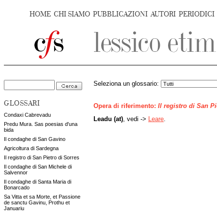
HOME
CHI SIAMO
PUBBLICAZIONI
AUTORI
PERIODICI
Seleziona un glossario:
GLOSSARI
Opera di riferimento:
Il registro di San P
Condaxi Cabrevadu
Leadu (at)
, vedi ->
Leare
.
Predu Mura. Sas poesias d'una
bida
Il condaghe di San Gavino
Agricoltura di Sardegna
Il registro di San Pietro di Sorres
Il condaghe di San Michele di
Salvennor
Il condaghe di Santa Maria di
Bonarcado
Sa Vitta et sa Morte, et Passione
de sanctu Gavinu, Prothu et
Januariu