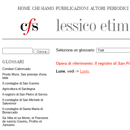
HOME
CHI SIAMO
PUBBLICAZIONI
AUTORI
PERIODICI
Seleziona un glossario:
GLOSSARI
Opera di riferimento:
Il registro di San P
Condaxi Cabrevadu
Lune
, vedi ->
Lunis
.
Predu Mura. Sas poesias d'una
bida
Il condaghe di San Gavino
Agricoltura di Sardegna
Il registro di San Pietro di Sorres
Il condaghe di San Michele di
Salvennor
Il condaghe di Santa Maria di
Bonarcado
Sa Vitta et sa Morte, et Passione
de sanctu Gavinu, Prothu et
Januariu