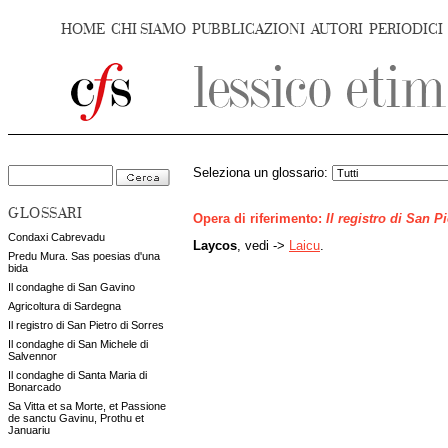
HOME
CHI SIAMO
PUBBLICAZIONI
AUTORI
PERIODICI
Seleziona un glossario:
GLOSSARI
Opera di riferimento:
Il registro di San P
Condaxi Cabrevadu
Laycos
, vedi ->
Laicu
.
Predu Mura. Sas poesias d'una
bida
Il condaghe di San Gavino
Agricoltura di Sardegna
Il registro di San Pietro di Sorres
Il condaghe di San Michele di
Salvennor
Il condaghe di Santa Maria di
Bonarcado
Sa Vitta et sa Morte, et Passione
de sanctu Gavinu, Prothu et
Januariu