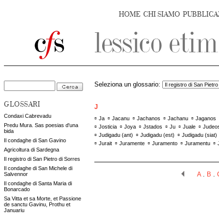
HOME
CHI SIAMO
PUBBLICA
Seleziona un glossario:
GLOSSARI
J
Condaxi Cabrevadu
▫
▫
▫
▫
▫
Ja
Jacanu
Jachanos
Jachanu
Jaganos
Predu Mura. Sas poesias d'una
▫
▫
▫
▫
▫
▫
Josticia
Joya
Jstados
Ju
Juale
Judeo
bida
▫
▫
▫
Judigadu (ant)
Judigadu (est)
Judigadu (siat)
Il condaghe di San Gavino
▫
▫
▫
▫
▫
Jurait
Juramente
Juramento
Juramentu
Agricoltura di Sardegna
Il registro di San Pietro di Sorres
Il condaghe di San Michele di
Salvennor
A
.
B
.
Il condaghe di Santa Maria di
Bonarcado
Sa Vitta et sa Morte, et Passione
de sanctu Gavinu, Prothu et
Januariu