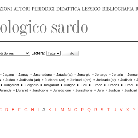
ZIONI
AUTORI
PERIODICI
DIDATTICA
LESSICO
BIBLIOGRAFIA
Lettera:
▫
▫
▫
▫
▫
▫
▫
▫
Jaganu
Jamay
Jaschadunu
Jatada (at)
Jenargiu
Jenargu
Jenariu
Jenea
▫
▫
▫
▫
▫
▫
▫
s
Judeu
Judicadu (ad)
Judicadu (an)
Judicadu (ant)
Judicadu (at)
Judicait
▫
▫
▫
▫
▫
▫
▫
▫
Judigarent
Judigarun
Judigarunt
Judighe
Judu
Jurada
Juradas
Juradu
▫
▫
▫
▫
▫
▫
▫
Jurande
[
Jurare
]
Juridicione
Jurisdicione
Jurisditione
Juro
Justicia
Justiciali
C
.
D
.
E
.
F
.
G
.
H
.
I
.
J
.
K
.
L
.
M
.
N
.
O
.
P
.
Q
.
R
.
S
.
T
.
U
.
V
.
X
.
Y