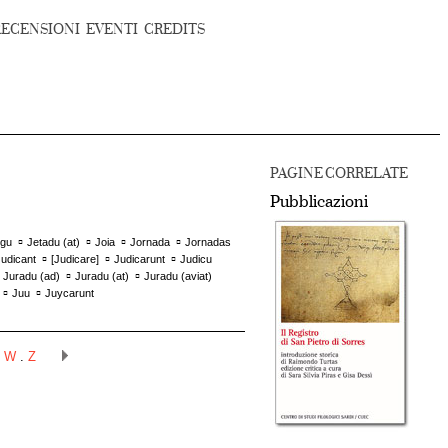
RECENSIONI
EVENTI
CREDITS
PAGINE CORRELATE
Pubblicazioni
▫
▫
▫
▫
rgu
Jetadu (at)
Joia
Jornada
Jornadas
▫
▫
▫
Judicant
[
Judicare
]
Judicarunt
Judicu
▫
▫
▫
Juradu (ad)
Juradu (at)
Juradu (aviat)
▫
▫
Juu
Juycarunt
.
W
.
Z