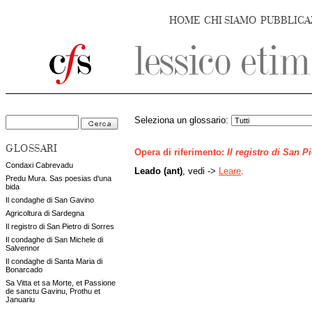
HOME
CHI SIAMO
PUBBLICA
Seleziona un glossario:
GLOSSARI
Opera di riferimento:
Il registro di San P
Condaxi Cabrevadu
Leado (ant)
, vedi ->
Leare
.
Predu Mura. Sas poesias d'una
bida
Il condaghe di San Gavino
Agricoltura di Sardegna
Il registro di San Pietro di Sorres
Il condaghe di San Michele di
Salvennor
Il condaghe di Santa Maria di
Bonarcado
Sa Vitta et sa Morte, et Passione
de sanctu Gavinu, Prothu et
Januariu