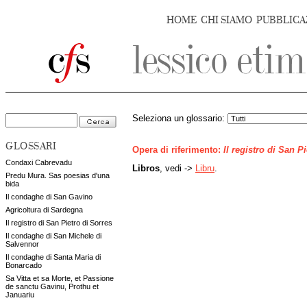
HOME
CHI SIAMO
PUBBLICA
Seleziona un glossario:
GLOSSARI
Opera di riferimento:
Il registro di San P
Condaxi Cabrevadu
Libros
, vedi ->
Libru
.
Predu Mura. Sas poesias d'una
bida
Il condaghe di San Gavino
Agricoltura di Sardegna
Il registro di San Pietro di Sorres
Il condaghe di San Michele di
Salvennor
Il condaghe di Santa Maria di
Bonarcado
Sa Vitta et sa Morte, et Passione
de sanctu Gavinu, Prothu et
Januariu