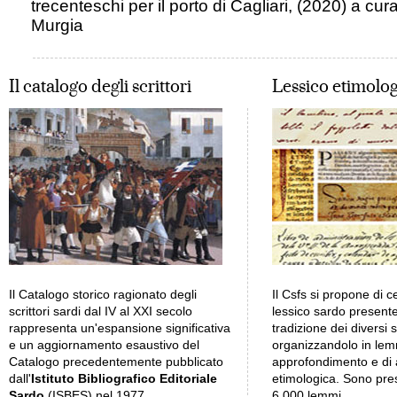
trecenteschi per il porto di Cagliari
, (2020) a cura
Murgia
Il catalogo degli scrittori
Lessico etimolo
Il Catalogo storico ragionato degli
Il Csfs si propone di ce
scrittori sardi dal IV al XXI secolo
lessico sardo presente
rappresenta un'espansione significativa
tradizione dei diversi s
e un aggiornamento esaustivo del
organizzandolo in lem
Catalogo precedentemente pubblicato
approfondimento e di a
dall'
Istituto Bibliografico Editoriale
etimologica. Sono pres
Sardo
(ISBES) nel 1977.
6.000 lemmi.