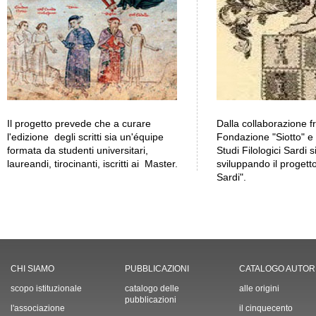
Il progetto prevede che a curare
Dalla collaborazione fr
l'edizione degli scritti sia un'équipe
Fondazione "Siotto" e 
formata da studenti universitari,
Studi Filologici Sardi s
laureandi, tirocinanti, iscritti ai Master.
sviluppando il progett
Sardi".
CHI SIAMO
PUBBLICAZIONI
CATALOGO AUTOR
scopo istituzionale
catalogo delle
alle origini
pubblicazioni
l'associazione
il cinquecento