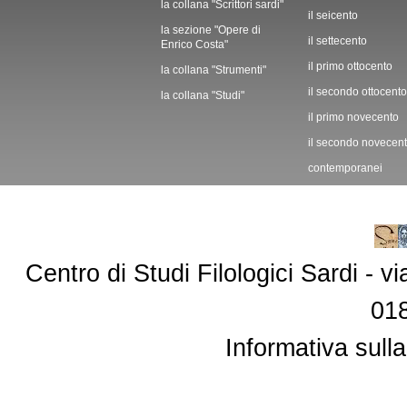
la collana "Scrittori sardi"
il seicento
la sezione "Opere di
il settecento
Enrico Costa"
il primo ottocento
la collana "Strumenti"
il secondo ottocento
la collana "Studi"
il primo novecento
il secondo novecen
contemporanei
Centro di Studi Filologici Sardi - 
01
Informativa sulla