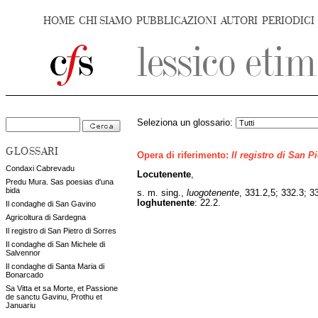
HOME
CHI SIAMO
PUBBLICAZIONI
AUTORI
PERIODICI
Seleziona un glossario:
GLOSSARI
Opera di riferimento:
Il registro di San P
Condaxi Cabrevadu
Locutenente
,
Predu Mura. Sas poesias d'una
bida
s. m. sing.,
luogotenente
, 331.2,5; 332.3; 3
loghutenente
: 22.2.
Il condaghe di San Gavino
Agricoltura di Sardegna
Il registro di San Pietro di Sorres
Il condaghe di San Michele di
Salvennor
Il condaghe di Santa Maria di
Bonarcado
Sa Vitta et sa Morte, et Passione
de sanctu Gavinu, Prothu et
Januariu