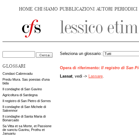
HOME
CHI SIAMO
PUBBLICAZIONI
AUTORI
PERIODICI
Seleziona un glossario:
GLOSSARI
Opera di riferimento:
Il registro di San P
Condaxi Cabrevadu
Lassat
, vedi ->
Lassare
.
Predu Mura. Sas poesias d'una
bida
Il condaghe di San Gavino
Agricoltura di Sardegna
Il registro di San Pietro di Sorres
Il condaghe di San Michele di
Salvennor
Il condaghe di Santa Maria di
Bonarcado
Sa Vitta et sa Morte, et Passione
de sanctu Gavinu, Prothu et
Januariu