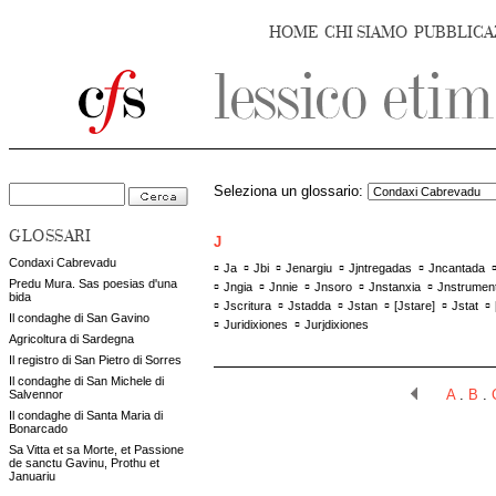
HOME
CHI SIAMO
PUBBLICA
Seleziona un glossario:
GLOSSARI
J
Condaxi Cabrevadu
▫
▫
▫
▫
▫
Ja
Jbi
Jenargiu
Jjntregadas
Jncantada
Predu Mura. Sas poesias d'una
▫
▫
▫
▫
▫
Jngia
Jnnie
Jnsoro
Jnstanxia
Jnstrumen
bida
▫
▫
▫
▫
▫
▫
Jscritura
Jstadda
Jstan
[
Jstare
]
Jstat
Il condaghe di San Gavino
▫
▫
Juridixiones
Jurjdixiones
Agricoltura di Sardegna
Il registro di San Pietro di Sorres
Il condaghe di San Michele di
Salvennor
A
.
B
.
Il condaghe di Santa Maria di
Bonarcado
Sa Vitta et sa Morte, et Passione
de sanctu Gavinu, Prothu et
Januariu