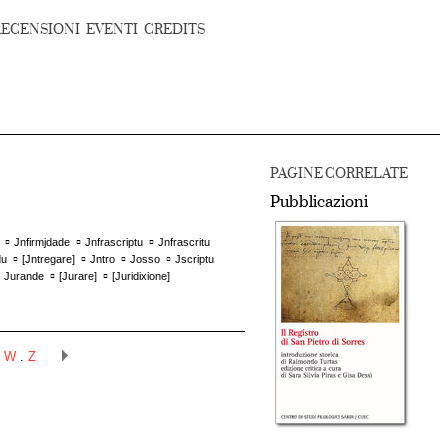
RECENSIONI
EVENTI
CREDITS
PAGINE CORRELATE
Pubblicazioni
▫
▫
▫
Jnfirmjdade
Jnfrascriptu
Jnfrascritu
▫
▫
▫
▫
du
[
Jntregare
]
Jntro
Josso
Jscriptu
▫
▫
▫
Jurande
[
Jurare
]
[
Juridixione
]
.
W
.
Z