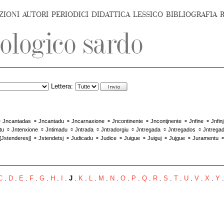
ZIONI
AUTORI
PERIODICI
DIDATTICA
LESSICO
BIBLIOGRAFIA
Lettera:
▫
▫
▫
▫
▫
▫
▫
Jncantadas
Jncantadu
Jncarnaxione
Jncontinente
Jncontjnente
Jnfine
Jnfinj
▫
▫
▫
▫
▫
▫
▫
tu
Jntenxione
Jntimadu
Jntrada
Jntradorgiu
Jntregada
Jntregados
Jntrega
▫
▫
▫
▫
▫
▫
▫
[
Jstenderesj
]
Jstendetsj
Judicadu
Judice
Juigue
Juiguj
Jujgue
Juramentu
C
.
D
.
E
.
F
.
G
.
H
.
I
.
J
.
K
.
L
.
M
.
N
.
O
.
P
.
Q
.
R
.
S
.
T
.
U
.
V
.
X
.
Y