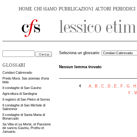
HOME
CHI SIAMO
PUBBLICAZIONI
AUTORI
PERIODICI
Seleziona un glossario:
GLOSSARI
Nessun lemma trovato
Condaxi Cabrevadu
Predu Mura. Sas poesias d'una
bida
A
.
B
.
C
.
D
.
E
.
F
.
G
.
H
Il condaghe di San Gavino
Y
.
Agricoltura di Sardegna
Il registro di San Pietro di Sorres
Il condaghe di San Michele di
Salvennor
Il condaghe di Santa Maria di
Bonarcado
Sa Vitta et sa Morte, et Passione
de sanctu Gavinu, Prothu et
Januariu