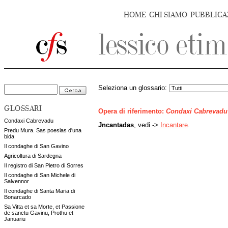
HOME
CHI SIAMO
PUBBLICA
Seleziona un glossario:
GLOSSARI
Opera di riferimento:
Condaxi Cabrevadu
Condaxi Cabrevadu
Jncantadas
, vedi ->
Incantare
.
Predu Mura. Sas poesias d'una
bida
Il condaghe di San Gavino
Agricoltura di Sardegna
Il registro di San Pietro di Sorres
Il condaghe di San Michele di
Salvennor
Il condaghe di Santa Maria di
Bonarcado
Sa Vitta et sa Morte, et Passione
de sanctu Gavinu, Prothu et
Januariu