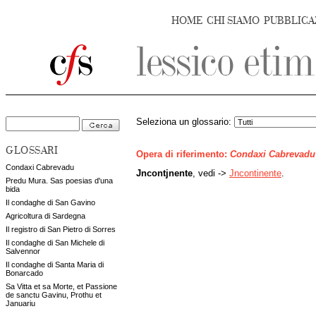
HOME
CHI SIAMO
PUBBLICA
Seleziona un glossario:
GLOSSARI
Opera di riferimento:
Condaxi Cabrevadu
Condaxi Cabrevadu
Jncontjnente
, vedi ->
Jncontinente
.
Predu Mura. Sas poesias d'una
bida
Il condaghe di San Gavino
Agricoltura di Sardegna
Il registro di San Pietro di Sorres
Il condaghe di San Michele di
Salvennor
Il condaghe di Santa Maria di
Bonarcado
Sa Vitta et sa Morte, et Passione
de sanctu Gavinu, Prothu et
Januariu