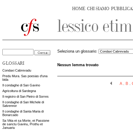
HOME
CHI SIAMO
PUBBLICA
Seleziona un glossario:
GLOSSARI
Nessun lemma trovato
Condaxi Cabrevadu
Predu Mura. Sas poesias d'una
bida
A
.
B
.
Il condaghe di San Gavino
Agricoltura di Sardegna
Il registro di San Pietro di Sorres
Il condaghe di San Michele di
Salvennor
Il condaghe di Santa Maria di
Bonarcado
Sa Vitta et sa Morte, et Passione
de sanctu Gavinu, Prothu et
Januariu