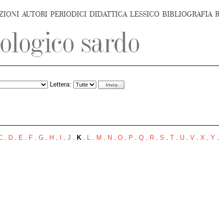
ZIONI
AUTORI
PERIODICI
DIDATTICA
LESSICO
BIBLIOGRAFIA
Lettera:
C
.
D
.
E
.
F
.
G
.
H
.
I
.
J
.
K
.
L
.
M
.
N
.
O
.
P
.
Q
.
R
.
S
.
T
.
U
.
V
.
X
.
Y