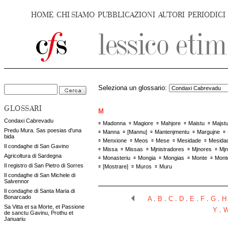
HOME
CHI SIAMO
PUBBLICAZIONI
AUTORI
PERIODICI
Seleziona un glossario:
GLOSSARI
M
Condaxi Cabrevadu
▫
▫
▫
▫
▫
Madonna
Magiore
Mahjore
Maistu
Majst
Predu Mura. Sas poesias d'una
▫
▫
▫
▫
▫
Manna
[
Mannu
]
Mantenjmentu
Margujne
bida
▫
▫
▫
▫
▫
Menxione
Meos
Mese
Mesidade
Mesidad
Il condaghe di San Gavino
▫
▫
▫
▫
▫
Missa
Missas
Mjnistradores
Mjnores
Mjn
Agricoltura di Sardegna
▫
▫
▫
▫
▫
Monasteriu
Mongia
Mongias
Monte
Mont
▫
▫
▫
Il registro di San Pietro di Sorres
[
Mostrare
]
Muros
Muru
Il condaghe di San Michele di
Salvennor
Il condaghe di Santa Maria di
Bonarcado
A
.
B
.
C
.
D
.
E
.
F
.
G
.
H
Sa Vitta et sa Morte, et Passione
Y
.
de sanctu Gavinu, Prothu et
Januariu