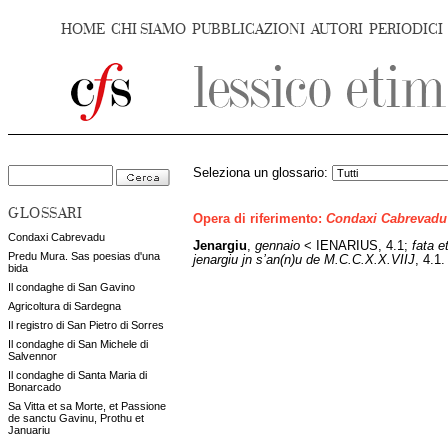
HOME
CHI SIAMO
PUBBLICAZIONI
AUTORI
PERIODICI
Seleziona un glossario:
GLOSSARI
Opera di riferimento:
Condaxi Cabrevadu
Condaxi Cabrevadu
Jenargiu
,
gennaio
<
IENARIUS
, 4.1;
fata e
Predu Mura. Sas poesias d'una
jenargiu jn s’an(n)u de M.C.C.X.X.VIIJ
, 4.1.
bida
Il condaghe di San Gavino
Agricoltura di Sardegna
Il registro di San Pietro di Sorres
Il condaghe di San Michele di
Salvennor
Il condaghe di Santa Maria di
Bonarcado
Sa Vitta et sa Morte, et Passione
de sanctu Gavinu, Prothu et
Januariu