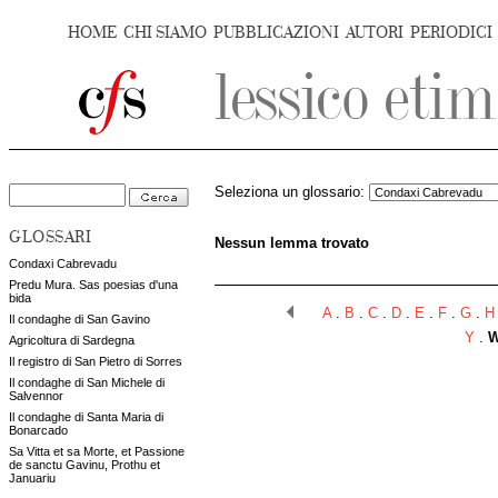
HOME
CHI SIAMO
PUBBLICAZIONI
AUTORI
PERIODICI
Seleziona un glossario:
GLOSSARI
Nessun lemma trovato
Condaxi Cabrevadu
Predu Mura. Sas poesias d'una
bida
A
.
B
.
C
.
D
.
E
.
F
.
G
.
H
Il condaghe di San Gavino
Y
.
Agricoltura di Sardegna
Il registro di San Pietro di Sorres
Il condaghe di San Michele di
Salvennor
Il condaghe di Santa Maria di
Bonarcado
Sa Vitta et sa Morte, et Passione
de sanctu Gavinu, Prothu et
Januariu