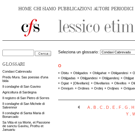
HOME
CHI SIAMO
PUBBLICAZIONI
AUTORI
PERIODICI
Seleziona un glossario:
GLOSSARI
O
Condaxi Cabrevadu
▫
▫
▫
▫
▫
Obitu
Obligados
Obligahat
Obligandesi
O
Predu Mura. Sas poesias d'una
▫
▫
▫
▫
Obljgadas
Obljgandesi
Obljgandesj
Obljgat
bida
▫
▫
▫
▫
▫
Ogiat
[
Olivellario
]
Olivellarios
Olivellos
Ol
Il condaghe di San Gavino
▫
▫
▫
▫
▫
Omnjum
Ordines
Ordinj
Ordjnes
Ortigue
Agricoltura di Sardegna
Il registro di San Pietro di Sorres
Il condaghe di San Michele di
Salvennor
A
.
B
.
C
.
D
.
E
.
F
.
G
.
H
Il condaghe di Santa Maria di
Y
.
Bonarcado
Sa Vitta et sa Morte, et Passione
de sanctu Gavinu, Prothu et
Januariu