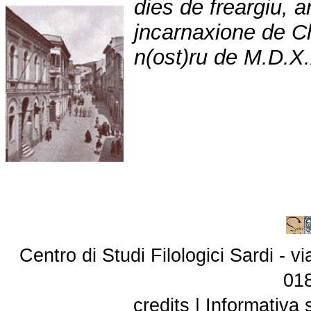
dies de freargiu, 
jncarnaxione de C
n(ost)ru de M.D.X.
Centro di Studi Filologici Sardi - 
01
credits
|
Informativa 