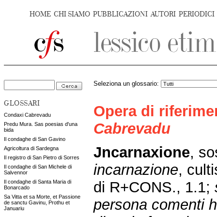
HOME
CHI SIAMO
PUBBLICAZIONI
AUTORI
PERIODICI
Seleziona un glossario:
GLOSSARI
Opera di riferim
Condaxi Cabrevadu
Cabrevadu
Predu Mura. Sas poesias d'una
bida
Il condaghe di San Gavino
Jncarnaxione
,
sos
Agricoltura di Sardegna
Il registro di San Pietro di Sorres
incarnazione
, cul
Il condaghe di San Michele di
Salvennor
di R+CONS., 1.1;
Il condaghe di Santa Maria di
Bonarcado
Sa Vitta et sa Morte, et Passione
persona comenti h
de sanctu Gavinu, Prothu et
Januariu