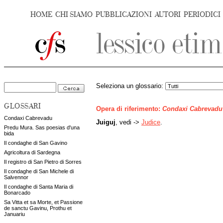
HOME
CHI SIAMO
PUBBLICAZIONI
AUTORI
PERIODICI
Seleziona un glossario:
GLOSSARI
Opera di riferimento:
Condaxi Cabrevadu
Condaxi Cabrevadu
Juiguj
, vedi ->
Judice
.
Predu Mura. Sas poesias d'una
bida
Il condaghe di San Gavino
Agricoltura di Sardegna
Il registro di San Pietro di Sorres
Il condaghe di San Michele di
Salvennor
Il condaghe di Santa Maria di
Bonarcado
Sa Vitta et sa Morte, et Passione
de sanctu Gavinu, Prothu et
Januariu