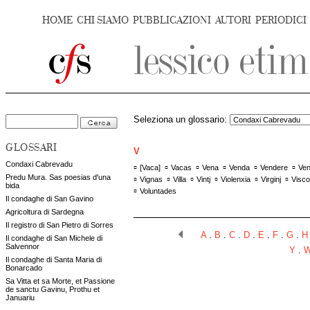
HOME
CHI SIAMO
PUBBLICAZIONI
AUTORI
PERIODICI
Seleziona un glossario:
GLOSSARI
V
Condaxi Cabrevadu
▫
▫
▫
▫
▫
▫
[
Vaca
]
Vacas
Vena
Venda
Vendere
Ven
Predu Mura. Sas poesias d'una
▫
▫
▫
▫
▫
▫
Vignas
Villa
Vintj
Violenxia
Virginj
Visco
bida
▫
Voluntades
Il condaghe di San Gavino
Agricoltura di Sardegna
Il registro di San Pietro di Sorres
A
.
B
.
C
.
D
.
E
.
F
.
G
.
H
Il condaghe di San Michele di
Salvennor
Y
.
Il condaghe di Santa Maria di
Bonarcado
Sa Vitta et sa Morte, et Passione
de sanctu Gavinu, Prothu et
Januariu