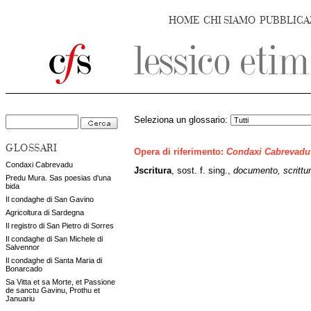
HOME
CHI SIAMO
PUBBLICA
Seleziona un glossario:
GLOSSARI
Opera di riferimento:
Condaxi Cabrevadu
Condaxi Cabrevadu
Jscritura
,
sost. f. sing.,
documento, scrittur
Predu Mura. Sas poesias d'una
bida
Il condaghe di San Gavino
Agricoltura di Sardegna
Il registro di San Pietro di Sorres
Il condaghe di San Michele di
Salvennor
Il condaghe di Santa Maria di
Bonarcado
Sa Vitta et sa Morte, et Passione
de sanctu Gavinu, Prothu et
Januariu