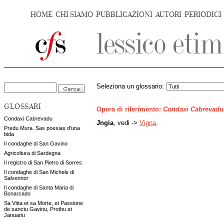
HOME
CHI SIAMO
PUBBLICAZIONI
AUTORI
PERIODICI
Seleziona un glossario:
GLOSSARI
Opera di riferimento:
Condaxi Cabrevadu
Condaxi Cabrevadu
Jngia
, vedi ->
Vigna
.
Predu Mura. Sas poesias d'una
bida
Il condaghe di San Gavino
Agricoltura di Sardegna
Il registro di San Pietro di Sorres
Il condaghe di San Michele di
Salvennor
Il condaghe di Santa Maria di
Bonarcado
Sa Vitta et sa Morte, et Passione
de sanctu Gavinu, Prothu et
Januariu