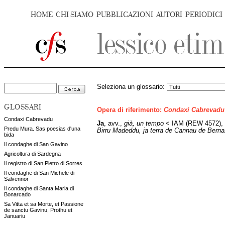
HOME
CHI SIAMO
PUBBLICAZIONI
AUTORI
PERIODICI
Seleziona un glossario:
GLOSSARI
Opera di riferimento:
Condaxi Cabrevadu
Condaxi Cabrevadu
Ja
,
avv.,
già, un tempo
< IAM (REW 4572),
Predu Mura. Sas poesias d'una
Birru Madeddu, ja terra de Cannau de Berna
bida
Il condaghe di San Gavino
Agricoltura di Sardegna
Il registro di San Pietro di Sorres
Il condaghe di San Michele di
Salvennor
Il condaghe di Santa Maria di
Bonarcado
Sa Vitta et sa Morte, et Passione
de sanctu Gavinu, Prothu et
Januariu