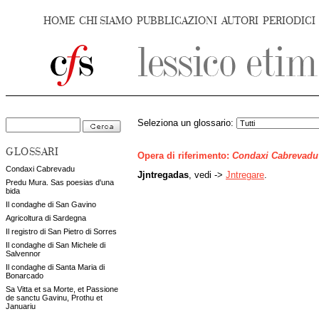
HOME
CHI SIAMO
PUBBLICAZIONI
AUTORI
PERIODICI
Seleziona un glossario:
GLOSSARI
Opera di riferimento:
Condaxi Cabrevadu
Condaxi Cabrevadu
Jjntregadas
, vedi ->
Jntregare
.
Predu Mura. Sas poesias d'una
bida
Il condaghe di San Gavino
Agricoltura di Sardegna
Il registro di San Pietro di Sorres
Il condaghe di San Michele di
Salvennor
Il condaghe di Santa Maria di
Bonarcado
Sa Vitta et sa Morte, et Passione
de sanctu Gavinu, Prothu et
Januariu