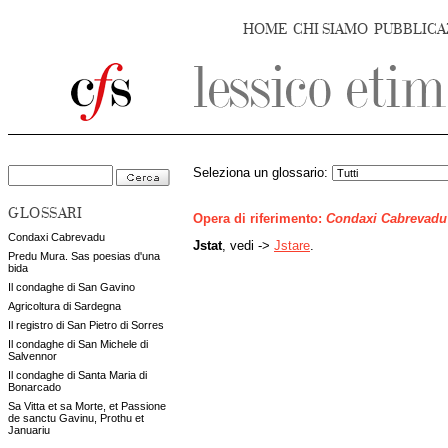
HOME
CHI SIAMO
PUBBLICA
Seleziona un glossario:
GLOSSARI
Opera di riferimento:
Condaxi Cabrevadu
Condaxi Cabrevadu
Jstat
, vedi ->
Jstare
.
Predu Mura. Sas poesias d'una
bida
Il condaghe di San Gavino
Agricoltura di Sardegna
Il registro di San Pietro di Sorres
Il condaghe di San Michele di
Salvennor
Il condaghe di Santa Maria di
Bonarcado
Sa Vitta et sa Morte, et Passione
de sanctu Gavinu, Prothu et
Januariu