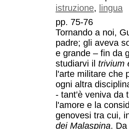
istruzione
,
lingua
pp. 75-76
Tornando a noi, G
padre; gli aveva s
e grande – fin da 
studiarvi il
trivium 
l'arte militare che
ogni altra discipli
- tant'è veniva da 
l'amore e la consi
genovesi tra cui, i
dei Malaspina
. Da