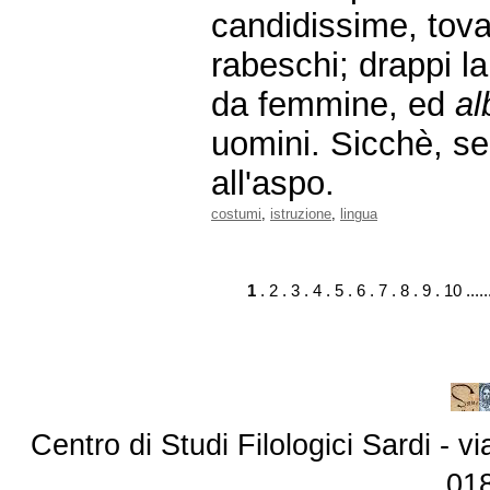
candidissime, tovag
rabeschi; drappi la
da femmine, ed
al
uomini. Sicchè, sed
all'aspo.
costumi
,
istruzione
,
lingua
1
.
2
.
3
.
4
.
5
.
6
.
7
.
8
.
9
.
10
.....
Centro di Studi Filologici Sardi - 
01