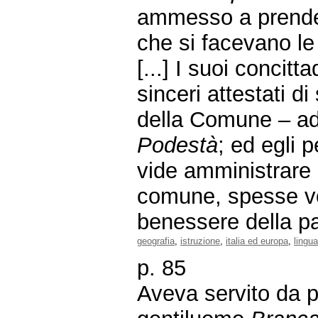
ammesso a prender
che si facevano le
[...] I suoi concitta
sinceri attestati d
della Comune – ad 
Podestà
; ed egli p
vide amministrare
comune, spesse vo
benessere della pa
geografia
,
istruzione
,
italia ed europa
,
lingua
p. 85
Aveva servito da