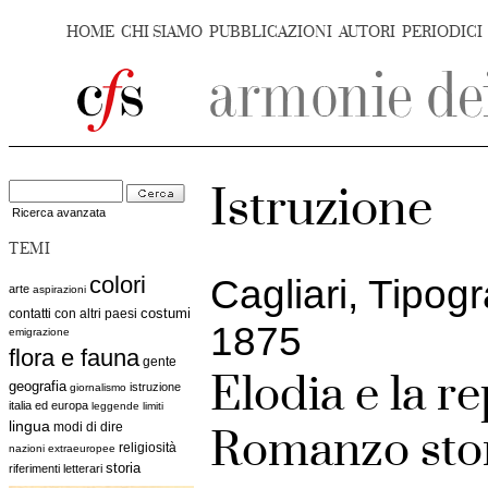
HOME
CHI SIAMO
PUBBLICAZIONI
AUTORI
PERIODICI
Istruzione
Ricerca avanzata
TEMI
colori
Cagliari, Tipog
arte
aspirazioni
costumi
contatti con altri paesi
1875
emigrazione
flora e fauna
gente
Elodia e la r
geografia
istruzione
giornalismo
italia ed europa
leggende
limiti
lingua
modi di dire
Romanzo sto
religiosità
nazioni extraeuropee
storia
riferimenti letterari