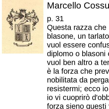
Marcello Coss
p. 31
Questa razza che p
blasone, un tarlat
vuol essere confus
diplomo o blasoni 
vuol ben altro a ten
è la forza che pre
nobilitata da perga
resistermi; ecco io 
io vi cuoprirò d'ob
forza sieno questi v