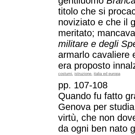
gentiluomo
Branca
titolo che si proc
noviziato e che il 
meritato; mancava 
militare e degli Sp
armarlo cavaliere e
era proposto innal
costumi
,
istruzione
,
italia ed europa
pp. 107-108
Quando fu fatto gr
Genova per studiarv
virtù, che non dov
da ogni ben nato gio