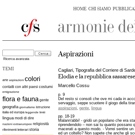
HOME
CHI SIAMO
PUBBLICA
Aspirazioni
Ricerca avanzata
TEMI
Cagliari, Tipografia del Corriere di Sar
Elodia e la repubblica sassares
colori
arte
aspirazioni
Marcello Cossu
costumi
contatti con altri paesi
emigrazione
p. 9
flora e fauna
Del resto si consoli che ove mi cada in acc
gente
servaggio, seppe scuotere il giogo della tira
geografia
istruzione
giornalismo
aspirazioni
,
gente
,
lingua
italia ed europa
leggende
limiti
pp. 18-19
lingua
modi di dire
Malann'abbi! - gridò un popolano che era stat
religiosità
nazioni extraeuropee
riprendendolo – non sai tu quanto possano que
macerati a questo modo. - Vorrei sentire un
storia
riferimenti letterari
ed un coltello? Non sapete che anche gli sce