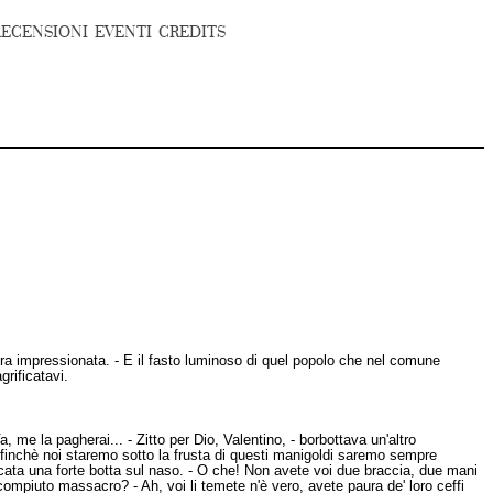
RECENSIONI
EVENTI
CREDITS
ra impressionata. - E il fasto luminoso di quel popolo che nel comune
grificatavi.
 me la pagherai... - Zitto per Dio, Valentino, - borbottava un'altro
Ma finchè noi staremo sotto la frusta di questi manigoldi saremo sempre
cata una forte botta sul naso. - O che! Non avete voi due braccia, due mani
compiuto massacro? - Ah, voi li temete n'è vero, avete paura de' loro ceffi