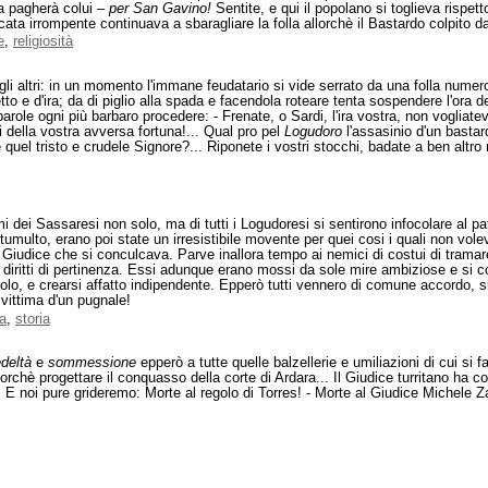
 la pagherà colui –
per San Gavino!
Sentite, e qui il popolano si toglieva rispet
cata irrompente continuava a sbaragliare la folla allorchè il Bastardo colpito d
e
,
religiosità
 gli altri: in un momento l'immane feudatario si vide serrato da una folla nume
petto e d'ira; da di piglio alla spada e facendola roteare tenta sospendere l'ora 
parole ogni più barbaro procedere: - Frenate, o Sardi, l'ira vostra, non voglia
lpi della vostra avversa fortuna!... Qual pro pel
Logudoro
l'assasinio d'un basta
quel tristo e crudele Signore?... Riponete i vostri stocchi, badate a ben altro
imi dei Sassaresi non solo, ma di tutti i Logudoresi si sentirono infocolare al p
tumulto, erano poi state un irresistibile movente per quei cosi i quali non vol
 Giudice che si conculcava. Parve inallora tempo ai nemici di costui di tramar
 diritti di pertinenza. Essi adunque erano mossi da sole mire ambiziose e si 
olo, e crearsi affatto indipendente. Epperò tutti vennero di comune accordo, si
 vittima d'un pugnale!
ua
,
storia
deltà
e
sommessione
epperò a tutte quelle balzellerie e umiliazioni di cui s
fuorchè progettare il conquasso della corte di Ardara... Il Giudice turritano ha c
ranni! E noi pure grideremo: Morte al regolo di Torres! - Morte al Giudice Miche