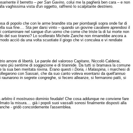
tosamente il berretto –
per San Gavino
, colui me la pagherà ben cara – e non
alla vaghissima vista d'un oggetto, raffrenò lo scalpitante destriero.
rosa di popolo che con le arme brandite sta per piombargli sopra onde far di
della sua fine.... Sta per darsi vinto – quando un giovine cavaliere aprendosi il
tevi contaminare nel sangue d'un uomo che come che triste la di lui morte non
rdo del suo tiranno? Lo scellerato Michele Zanche non rimarrebbe ancora a
 modo acciò da una volta scuotiate il giogo che vi conculea e vi rendiate
atrio amore di libertà. Le parole del valoroso Capitano, Niccolò Calderai,
evano più sentirne di soggezione e di tirannide. Da tutti si bramava la comune
e la sua ben meritata rovina. Erano questi i
Doria, i Malaspina
, i marchesi di
collegarono con Sassari, che da suo canto voleva esentarsi da quell'annuo
 raunarono in segrete congreghe, si fecero alleanze, si fermarono patti, si
i fa arbitro il mostruoso dominio feudale! Che cosa addunque ne conviene fare
olmato la misura.... già i popoli suoi vassalli sonosi finalmente disposti alla
le Zanche - gridò concordemente l'assemblea.