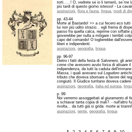
torti......! O, vedrete se io li temerò, se me
più tardi di questo giorno istesso! - La caval
aspirazioni
,
flora e fauna
,
lingua
,
modi di dir
pp. 43-44
Morte al Bastardo! >> a cui fecero eco tutti
lui non più udito strazio... egli frema di dis
passo fra quella calca, reprime con siffatte 
gioverebbe per nulla a mitigare i terribili co
capo del comando! O toglierebbe dall'essere 
liberi e indipendenti.
aspirazioni
,
geografia
,
lingua
pp. 96-97
Dietro i fatti della festa di
Salvenero
, gli an
come che avessero avuto forza di attuare il 
indipendenza, da tutti la caduta dell'immane
Massa
, i quali avevano sul
Logudoro
antichi
tributo che doveva sborsare a favore del reg
congiutò. Il Giudice turritano doveva cadere
aspirazioni
,
geografia
,
italia ed europa
,
ling
p. 99
Noi verremo assoggettati al
giuramento di fe
a schiavar tanta copia di mali?. - null'altro 
rivolta... da tutti già si grida: morte ai ti
aspirazioni
,
gente
,
geografia
,
lingua
1
.
2
.
3
.
4
.
5
.
6
.
7
.
8
.
9
.
10