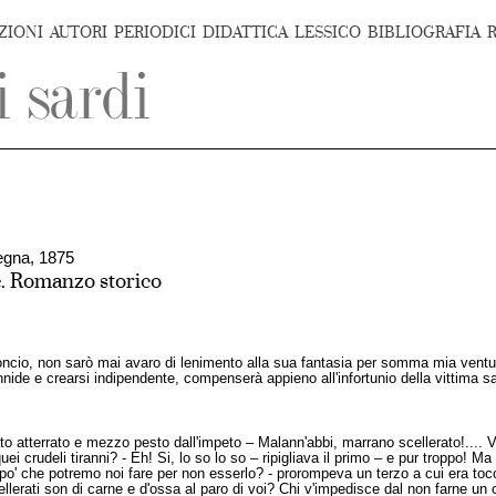
ZIONI
AUTORI
PERIODICI
DIDATTICA
LESSICO
BIBLIOGRAFIA
degna, 1875
e. Romanzo storico
oncio, non sarò mai avaro di lenimento alla sua fantasia per somma mia ventu
nnide e crearsi indipendente, compenserà appieno all'infortunio della vittima sa
o atterrato e mezzo pesto dall'impeto – Malann'abbi, marrano scellerato!.... Va,
i crudeli tiranni? - Eh! Si, lo so lo so – ripigliava il primo – e pur troppo! 
 po' che potremo noi fare per non esserlo? - prorompeva un terzo a cui era toc
llerati son di carne e d'ossa al paro di voi? Chi v'impedisce dal non farne un 