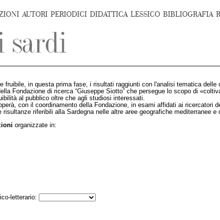
ZIONI
AUTORI
PERIODICI
DIDATTICA
LESSICO
BIBLIOGRAFIA
 fruibile, in questa prima fase, i risultati raggiunti con l'analisi tematica dell
to della Fondazione di ricerca “Giuseppe Siotto” che persegue lo scopo di «coltiv
ilità al pubblico oltre che agli studiosi interessati.
pperà, con il coordinamento della Fondazione, in esami affidati ai ricercatori 
 risultanze riferibili alla Sardegna nelle altre aree geografiche mediterranee e 
zioni
organizzate in:
ico-letterario: