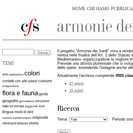
HOME
CHI SIAMO
PUBBLICA
Il progetto "Armonie dei Sardi" mira a rendere
rientra nelle finalità dell’Art. 2 dello Statu
Mediterraneo» organizzandone la migliore fruib
TEMI
Prevede una attività pluriennale che si svilu
delle opere, estendendo l'indagine anche alle
colori
arte
aspirazioni
Attualmente l'archivio comprende
4920 cita
costumi
contatti con altri paesi
27 opere
emigrazione
16 autori
flora e fauna
gente
geografia
istruzione
giornalismo
italia ed europa
leggende
limiti
Ricerca
lingua
modi di dire
religiosità
nazioni extraeuropee
Tema:
Periodo stor
storia
riferimenti letterari