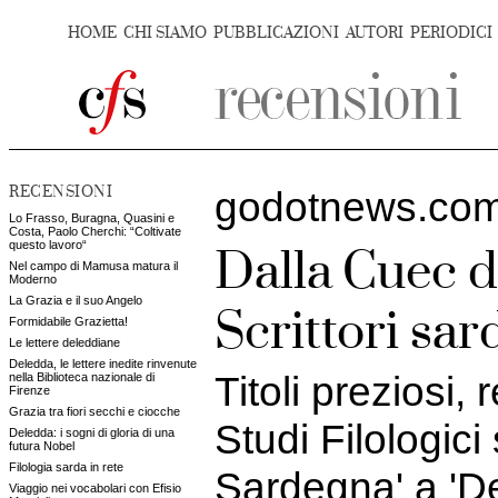
HOME
CHI SIAMO
PUBBLICAZIONI
AUTORI
PERIODICI
RECENSIONI
godotnews.com
Lo Frasso, Buragna, Quasini e
Costa, Paolo Cherchi: “Coltivate
questo lavoro“
Dalla Cuec di
Nel campo di Mamusa matura il
Moderno
La Grazia e il suo Angelo
Scrittori sar
Formidabile Grazietta!
Le lettere deleddiane
Deledda, le lettere inedite rinvenute
Titoli preziosi,
nella Biblioteca nazionale di
Firenze
Grazia tra fiori secchi e ciocche
Studi Filologici
Deledda: i sogni di gloria di una
futura Nobel
Filologia sarda in rete
Sardegna' a 'De
Viaggio nei vocabolari con Efisio