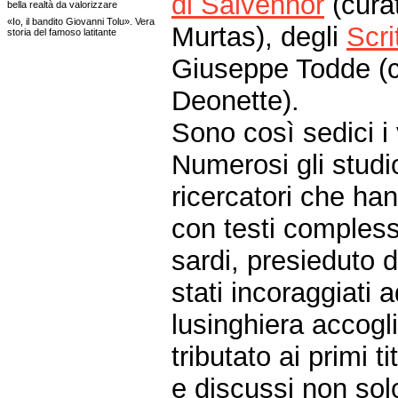
di Salvennor
(cura
bella realtà da valorizzare
«Io, il bandito Giovanni Tolu». Vera
Murtas), degli
Scri
storia del famoso latitante
Giuseppe Todde (c
Deonette).
Sono così sedici i 
Numerosi gli studio
ricercatori che han
con testi complessi 
sardi, presieduto 
stati incoraggiati ad
lusinghiera accogli
tributato ai primi ti
e discussi non solo