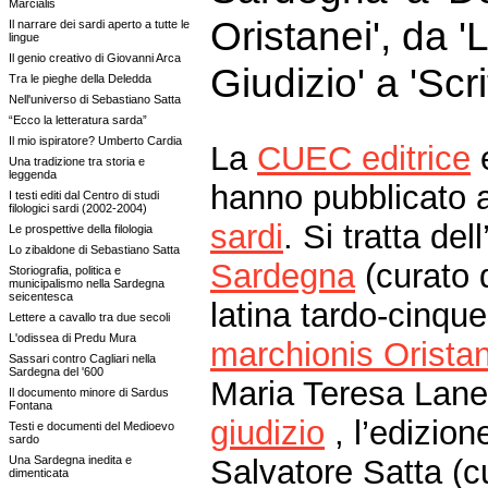
Marcialis
Oristanei', da '
Il narrare dei sardi aperto a tutte le
lingue
Il genio creativo di Giovanni Arca
Giudizio' a 'Scr
Tra le pieghe della Deledda
Nell'universo di Sebastiano Satta
“Ecco la letteratura sarda”
Il mio ispiratore? Umberto Cardia
La
CUEC editrice
e
Una tradizione tra storia e
leggenda
hanno pubblicato alt
I testi editi dal Centro di studi
filologici sardi (2002-2004)
sardi
. Si tratta del
Le prospettive della filologia
Lo zibaldone di Sebastiano Satta
Sardegna
(curato 
Storiografia, politica e
municipalismo nella Sardegna
seicentesca
latina tardo-cinq
Lettere a cavallo tra due secoli
L'odissea di Predu Mura
marchionis Oristan
Sassari contro Cagliari nella
Sardegna del '600
Maria Teresa Laneri
Il documento minore di Sardus
Fontana
giudizio
, l’edizion
Testi e documenti del Medioevo
sardo
Una Sardegna inedita e
Salvatore Satta (
dimenticata