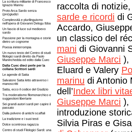
La scrittura militante di Francesco
raccolta di notizie,
Ignazio Mannu
Proto Arca Sardo senza
sarde e ricordi
di 
(pre)giudizi
Complessità e plurilinguismo
nell'opera di Giovanni Delogu Ibba
Accardo, Giuseppe
Un fascio di luce sul medioevo
sardo
un classico del ré
Passione per la montagna e storie
dietro un cognome
mani
di Giovanni 
Poesia ininterrompia
Un nuovo testo del Centro di studi
Giuseppe Marci
),
filologici sardi diretto da Paolo
Maninchedda ed edito dalla Cuec
Dalla Cuec dieci perle per la
Eluard e Valery
Po
collana Scrittori sardi
Le agende di Satta
marinu
di Antonio 
Salvatore Satta letto attraverso i
manoscritti
dell’
Index libri vita
Satta, ecco il codice del Giudizio
Tra moderatismo filomonarchico e
suggestioni libertarie
Giuseppe Marci
),
Sei grandi autori sardi per capire il
passato
introduzione stori
Dalla polvere di antichi scaffali
La tradizione e i suoi testi
Silvia Piras e Gis
Dolce scontrosa ragazza
Centro di studi Filologici Sardi: una