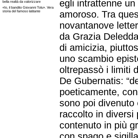
egli intrattenne un
bella realtà da valorizzare
«Io, il bandito Giovanni Tolu». Vera
amoroso. Tra ques
storia del famoso latitante
novantanove letter
da Grazia Deledda.
di amicizia, piutto
uno scambio epist
oltrepassò i limiti
De Gubernatis: “de
poeticamente, con 
sono poi divenuto 
raccolto in diversi
contenuto in più gr
con spago e sigill