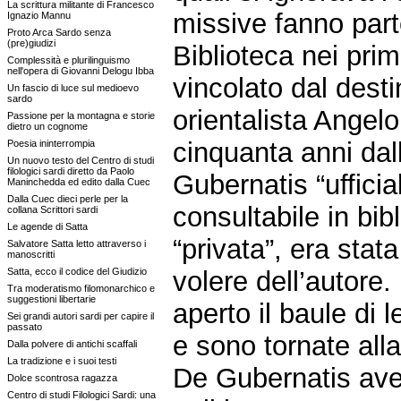
La scrittura militante di Francesco
missive fanno part
Ignazio Mannu
Proto Arca Sardo senza
(pre)giudizi
Biblioteca nei pri
Complessità e plurilinguismo
nell'opera di Giovanni Delogu Ibba
vincolato dal destin
Un fascio di luce sul medioevo
sardo
orientalista Angel
Passione per la montagna e storie
dietro un cognome
cinquanta anni dal
Poesia ininterrompia
Un nuovo testo del Centro di studi
filologici sardi diretto da Paolo
Gubernatis “uffici
Maninchedda ed edito dalla Cuec
Dalla Cuec dieci perle per la
consultabile in bi
collana Scrittori sardi
Le agende di Satta
“privata”, era stat
Salvatore Satta letto attraverso i
manoscritti
Satta, ecco il codice del Giudizio
volere dell’autore.
Tra moderatismo filomonarchico e
suggestioni libertarie
aperto il baule di 
Sei grandi autori sardi per capire il
passato
e sono tornate alla
Dalla polvere di antichi scaffali
La tradizione e i suoi testi
De Gubernatis avev
Dolce scontrosa ragazza
Centro di studi Filologici Sardi: una