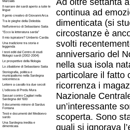
Ad oltre settanta 
Marcialis
Il narrare dei sardi aperto a tutte le
continua ad emozio
lingue
Il genio creativo di Giovanni Arca
dimenticata (si stu
Tra le pieghe della Deledda
Nell'universo di Sebastiano Satta
circostanze è ancor
“Ecco la letteratura sarda”
Il mio ispiratore? Umberto Cardia
svolti recentement
Una tradizione tra storia e
leggenda
anniversario del N
I testi editi dal Centro di studi
filologici sardi (2002-2004)
Le prospettive della filologia
nella sua isola na
Lo zibaldone di Sebastiano Satta
particolare il fatt
Storiografia, politica e
municipalismo nella Sardegna
seicentesca
ricorrenza i magazz
Lettere a cavallo tra due secoli
L'odissea di Predu Mura
Nazionale Centrale
Sassari contro Cagliari nella
Sardegna del '600
un’interessante s
Il documento minore di Sardus
Fontana
Testi e documenti del Medioevo
scoperta. Sono stat
sardo
Una Sardegna inedita e
quali si ignorava 
dimenticata