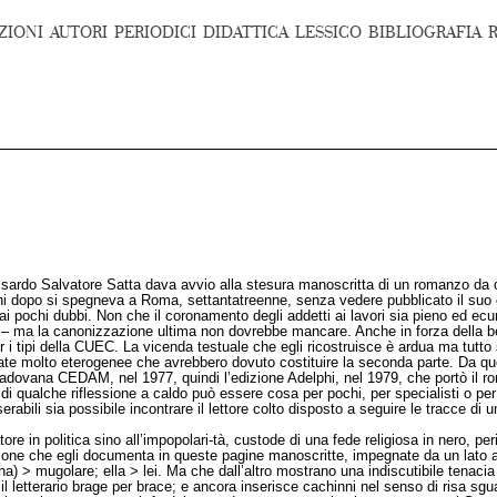
ZIONI
AUTORI
PERIODICI
DIDATTICA
LESSICO
BIBLIOGRAFIA
sta sardo Salvatore Satta dava avvio alla stesura manoscritta di un romanzo da c
nni dopo si spegneva a Roma, settantatreenne, senza vedere pubblicato il suo
ochi dubbi. Non che il coronamento degli addetti ai lavori sia pieno ed ecumeni
 – ma la canonizzazione ultima non dovrebbe mancare. Anche in forza della be
, per i tipi della CUEC. La vicenda testuale che egli ricostruisce è ardua ma tu
cciate molto eterogenee che avrebbero dovuto costituire la seconda parte. Da qu
dovana CEDAM, nel 1977, quindi l’edizione Adelphi, nel 1979, che portò il rom
 di qualche riflessione a caldo può essere cosa per pochi, per specialisti o pe
abili sia possibile incontrare il lettore colto disposto a seguire le tracce di u
 in politica sino all’impopolari-tà, custode di una fede religiosa in nero, p
isione che egli documenta in queste pagine manoscritte, impegnate da un lato 
na) > mugolare; ella > lei. Ma che dall’altro mostrano una indiscutibile tenacia 
, il letterario brage per brace; e ancora inserisce cachinni nel senso di risa 