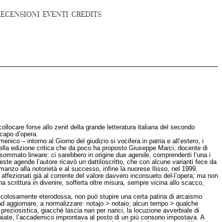
RECENSIONI
EVENTI
CREDITS
ollocare forse allo zenit della grande letteratura italiana del secondo
 capo d’opera.
co – intorno al Giorno del giudizio si vocifera in patria e all’estero, i
lla edizione critica che da poco ha proposto Giuseppe Marci, docente di
tto sommato lineare: ci sarebbero in origine due agende, comprendenti l’una i
este agende l’autore ricavò un dattiloscritto, che con alcune varianti fece da
anzo alla notorietà e al successo, infine la nuorese Ilisso, nel 1999.
r affezionati già al corrente del valore davvero inconsueto del-l’opera; ma non
na scrittura in divenire, sofferta oltre misura, sempre vicina allo scacco,
ericolosamente eterodossa, non può stupire una certa patina di arcaismo
ad aggiornare, a normalizzare: notajo > notaio; alcun tempo > qualche
preziosistica, giacché lascia nari per narici, la locuzione avverbiale di
sguaiate, l’accademico improntava al posto di un più consono impostava. A