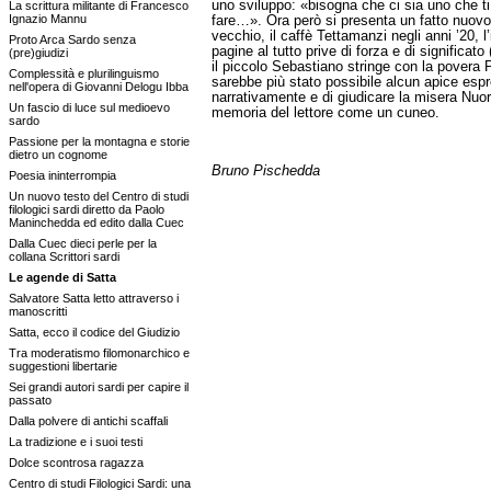
uno sviluppo: «bisogna che ci sia uno che ti 
La scrittura militante di Francesco
Ignazio Mannu
fare…». Ora però si presenta un fatto nuovo.
vecchio, il caffè Tettamanzi negli anni ’20,
Proto Arca Sardo senza
pagine al tutto prive di forza e di signific
(pre)giudizi
il piccolo Sebastiano stringe con la povera 
Complessità e plurilinguismo
sarebbe più stato possibile alcun apice espre
nell'opera di Giovanni Delogu Ibba
narrativamente e di giudicare la misera Nuoro 
Un fascio di luce sul medioevo
memoria del lettore come un cuneo.
sardo
Passione per la montagna e storie
dietro un cognome
Bruno Pischedda
Poesia ininterrompia
Un nuovo testo del Centro di studi
filologici sardi diretto da Paolo
Maninchedda ed edito dalla Cuec
Dalla Cuec dieci perle per la
collana Scrittori sardi
Le agende di Satta
Salvatore Satta letto attraverso i
manoscritti
Satta, ecco il codice del Giudizio
Tra moderatismo filomonarchico e
suggestioni libertarie
Sei grandi autori sardi per capire il
passato
Dalla polvere di antichi scaffali
La tradizione e i suoi testi
Dolce scontrosa ragazza
Centro di studi Filologici Sardi: una