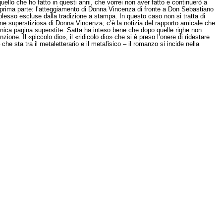
quello che ho fatto in questi anni, che vorrei non aver fatto e continuerò a
la prima parte: l’atteggiamento di Donna Vincenza di fronte a Don Sebastiano
mplesso escluse dalla tradizione a stampa. In questo caso non si tratta di
dine superstiziosa di Donna Vincenza; c’è la notizia del rapporto amicale che
’unica pagina superstite. Satta ha inteso bene che dopo quelle righe non
one. Il «piccolo dio», il «ridicolo dio» che si è preso l’onere di ridestare
he sta tra il metaletterario e il metafisico – il romanzo si incide nella