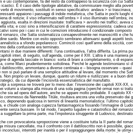
smi e usi contemporanei, fa del resto da contrappeso la sicurezza con cui Satt
più icastici. È il caso delle tipologie abitative, da commisurare meglio alla pove
erbi di movimento, sostituiti in senso specificativo: andava > si trascinava;
ssanti appaiono i passaggi di indole metaforica, che Satta in pochi luoghi ri
iena di notizie; il viso infiammato nell’ombra > il viso illuminato nell’ombra; in
 aggiusta, esalta in direzioni inusitate: trafficava > avvolto nei traffici; avev
ella vita; e così sino a intensificazioni di carattere espressionista: cadeva una
Indicativi sono poi i casi in cui le correzioni introducono il condizionale compo
del romanzo, che Satta sistematizza consapevolmente nei manoscritti e che ha 
tudine sardo. Mentre con esito opposto sembrano attenuarsi quegli aspetti testua
annalistica a sfondo popolaresco: Cominciò così quell’anno della siccità, com
’anno della confusione era terminato.
ntarsi in due maniere differenti: l’una continuativa, l’altra differita. La prima 
capitoli interi, di seguito, sull’agenda, come per il XIII. L’altra è una maniera p
gine di agenda lasciate in bianco: sorta di brani a completamento, o di espansio
nza, come Marci prudentemente sottolinea. Perché le agende testimoniano sì di
al dattiloscritto, ammontano a diverse centinaia e – bisogna osservare – quasi
hé non si può parlare di una semplice attitudine al levare, dal momento che S
a. Non proprio un levare, dunque, quanto un ridurre e riutilizzare: e a buon dirit
rategici, da cui dipende l’incisività essenzialistica del manufatto.
olpi a sorpresa ne troverà per lo meno due: l’inversione dei capitoli XIX-XX, s
ei volumi a stampa alla misura di una sola pagina («perché ormai non si tratt
a che sia ad opera dell’autore, anche se appare molto probabile. Il capitolo X
io commesso da Nanneddu Titùle, risultava ancora una volta preservato dai guai
, deponendo qualcosa in termini di linearità memorialistica: l’ultimo capitolo 
aria, e chiude con analoga cupezza fantasmagorica fissando l’immagine di Ludo
temente senza bussare. In tal modo, l’aspetto lugubre e catastrofico del roma
 a suggellare la prima parte, ma l’impotenza struggente di Ludovico, destinato 
che con provocatoria sproporzione viene a costituire tutta la II parte del roman
arga misura cancellate, ma il confronto con il dattiloscritto non è possibile, gi
zi inconclusi, interrotti per inanità o per il sopraggiungere della morte: le ut