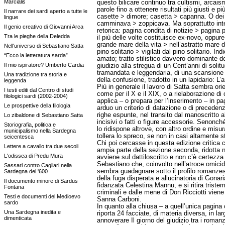
Marcialis
questo bilicare continuo tra cultismi, arcai
parole fino a ottenere risultati più giusti e 
Il narrare dei sardi aperto a tutte le
casette > dimore; casetta > capanna. O dei v
lingue
camminava > zoppicava. Ma soprattutto intere
Il genio creativo di Giovanni Arca
retorica: pagina condita di notizie > pagina p
Tra le pieghe della Deledda
il più delle volte costituisce ex-novo, oppure
grande mare della vita > nell’astratto mare d
Nell'universo di Sebastiano Satta
pino solitario > vigilati dal pino solitario. 
“Ecco la letteratura sarda”
amato; tratto stilistico davvero dominante 
Il mio ispiratore? Umberto Cardia
giudizio alla stregua di un Cent’anni di soli
tramandata e leggendaria, di una scansione 
Una tradizione tra storia e
della confusione, tradotto in un lapidario: L
leggenda
Più in generale il lavoro di Satta sembra orie
I testi editi dal Centro di studi
come per il X e il XIX, o a rielaborazione di 
filologici sardi (2002-2004)
applica – o prepara per l’inserimento – in pa
Le prospettive della filologia
arduo un criterio di datazione o di precede
righe espunte, nel transito dal manoscritto 
Lo zibaldone di Sebastiano Satta
incisivi o fatti o figure accessorie. Senonc
Storiografia, politica e
lo ridispone altrove, con altro ordine e misur
municipalismo nella Sardegna
tollera lo spreco, se non in casi altamente st
seicentesca
Chi poi cercasse in questa edizione critica c
Lettere a cavallo tra due secoli
ampia parte della sezione seconda, ridotta n
L'odissea di Predu Mura
avviene sul dattiloscritto e non c’è certezz
Sebastiano che, coinvolto nell’atroce omicid
Sassari contro Cagliari nella
sembra guadagnare sotto il profilo romanzesco
Sardegna del '600
della fuga disperata e allucinatoria di Gon
Il documento minore di Sardus
fidanzata Celestina Mannu, e si ritira tris
Fontana
criminali e dalle mene di Don Ricciotti viene
Testi e documenti del Medioevo
Sanna Carboni.
sardo
In quanto alla chiusa – a quell’unica pagina 
Una Sardegna inedita e
riporta 24 facciate, di materia diversa, in l
dimenticata
annoverare Il giorno del giudizio tra i roman