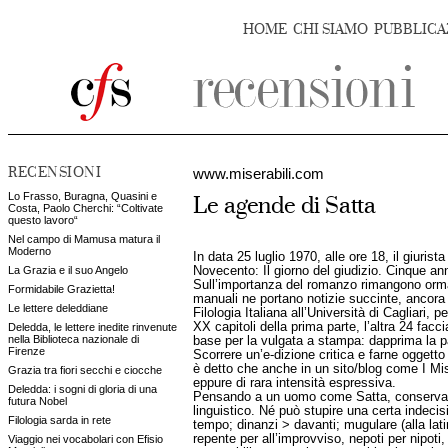
HOME
CHI SIAMO
PUBBLICA
RECENSIONI
www.miserabili.com
Lo Frasso, Buragna, Quasini e
Le agende di Satta
Costa, Paolo Cherchi: “Coltivate
questo lavoro“
Nel campo di Mamusa matura il
Moderno
In data 25 luglio 1970, alle ore 18, il giuri
La Grazia e il suo Angelo
Novecento: Il giorno del giudizio. Cinque a
Sull’importanza del romanzo rimangono ormai p
Formidabile Grazietta!
manuali ne portano notizie succinte, ancora
Le lettere deleddiane
Filologia Italiana all’Università di Cagliari
XX capitoli della prima parte, l’altra 24 fa
Deledda, le lettere inedite rinvenute
nella Biblioteca nazionale di
base per la vulgata a stampa: dapprima la pa
Firenze
Scorrere un’e-dizione critica e farne oggetto
è detto che anche in un sito/blog come I Miser
Grazia tra fiori secchi e ciocche
eppure di rara intensità espressiva.
Deledda: i sogni di gloria di una
Pensando a un uomo come Satta, conservatore
futura Nobel
linguistico. Né può stupire una certa indec
Filologia sarda in rete
tempo; dinanzi > davanti; mugulare (alla lati
repente per all’improvviso, nepoti per nipoti
Viaggio nei vocabolari con Efisio