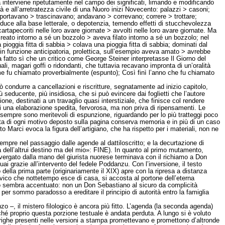
a interviene ripetutamente nel campo dei significati, limando e modificando
rtà e all’arretratezza civile di una Nuoro inizi Novecento: palazzi > casoni;
 portavano > trascinavano; andavano > correvano; correre > trottare;
duce alla base letterale, o depotenzia, temendo effetti di stucchevolezza
cartapecoriti nelle loro avare giornate > avvolti nelle loro avare giornate. Ma
a creato intorno a sé un bozzolo > aveva filato intorno a sé un bozzolo; nel
 pioggia fitta di sabbia > colava una pioggia fitta di sabbia; dominati dal
sto in funzione anticipatoria, prolettica, sull’esempio aveva amato > avrebbe
fatto sì che un critico come George Steiner interpretasse Il Giorno del
li, magari goffi o ridondanti, che tuttavia recavano impronta di un’oralità
e fu chiamato proverbialmente (espunto); Così finì l’anno che fu chiamato
può condurre a cancellazioni e riscritture, segnatamente ad inizio capitolo,
iù seducente, più insidiosa, che si può evincere dai foglietti che l’autore
ne, destinati a un travaglio quasi interstiziale, che finisce col rendere
 una elaborazione spedita, fervorosa, ma non priva di ripensamenti. Le
 sempre sono meritevoli di espunzione, riguardando per lo più tratteggi poco
atta di ogni motivo deposto sulla pagina conserva memoria e in più di un caso
to Marci evoca la figura dell’artigiano, che ha rispetto per i materiali, non ne
empre nel passaggio dalle agende al dattiloscritto; e la decurtazione di
a dell’altrui destino ma del mio»: FINE). In quanto al primo mutamento,
X vergato dalla mano del giurista nuorese terminava con il richiamo a Don
 grazie all’intervento del fedele Poddanzu. Con l’inversione, il testo
della prima parte (originariamente il XIX) apre con la ripresa a distanza
vico che nottetempo esce di casa, si accosta al portone dell’eterna
nzo sembra accentuato: non un Don Sebastiano al sicuro da complicità
per sommo paradosso a ereditare il principio di autorità entro la famiglia
zo –, il mistero filologico è ancora più fitto. L’agenda (la seconda agenda)
acché proprio questa porzione testuale è andata perduta. A lungo si è voluto
ime righe presenti nelle versioni a stampa promettevano e promettono d’altronde