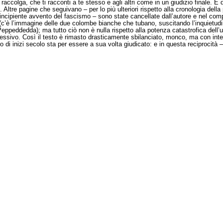
raccolga, che ti racconti a te stesso e agli altri come in un giudizio finale. È 
 Altre pagine che seguivano – per lo più ulteriori rispetto alla cronologia del
 l’incipiente avvento del fascismo – sono state cancellate dall’autore e nel co
ato (c’è l’immagine delle due colombe bianche che tubano, suscitando l’inquietu
Peppeddedda); ma tutto ciò non è nulla rispetto alla potenza catastrofica dell
ssivo. Così il testo è rimasto drasticamente sbilanciato, monco, ma con intenzi
di inizi secolo sta per essere a sua volta giudicato: e in questa reciprocità – c